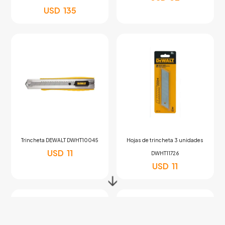
USD
135
Trincheta DEWALT DWHT10045
Hojas de trincheta 3 unidades
USD
11
DWHT11726
USD
11
↓