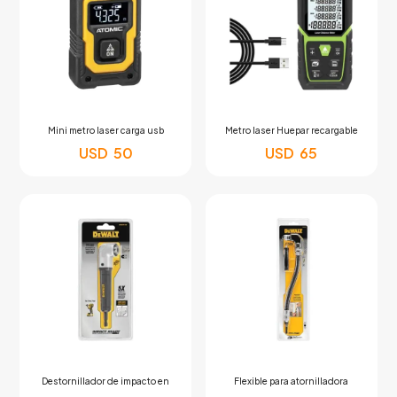
Mini metro laser carga usb
Metro laser Huepar recargable
USD
50
USD
65
Destornillador de impacto en
Flexible para atornilladora