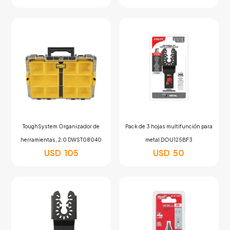
ToughSystem Organizador de
Pack de 3 hojas multifunción para
herramientas, 2.0 DWST08040
metal DOU125BF3
USD
105
USD
50