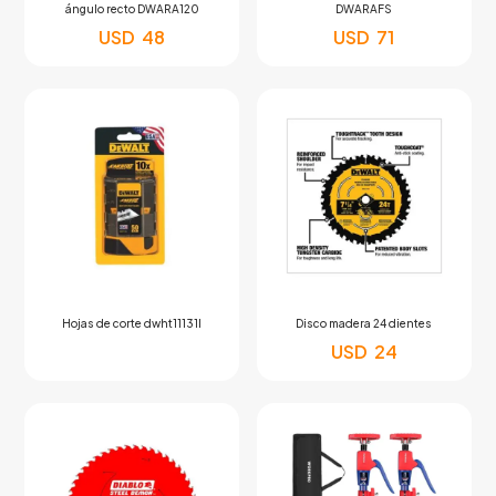
ángulo recto DWARA120
DWARAFS
USD
48
USD
71
Hojas de corte dwht11131l
Disco madera 24 dientes
USD
24