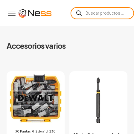
Búsqueda
de
productos
Accesorios varios
30 Puntas PH2 dwa1ph230l