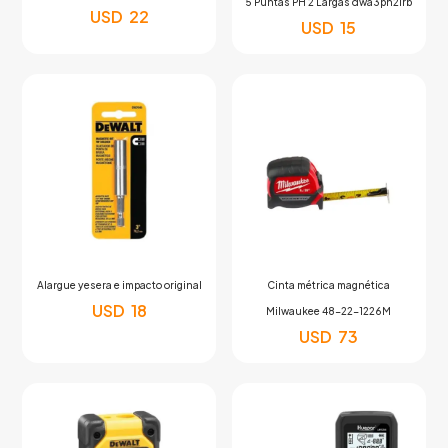
5 Puntas PH 2 Largas dwa3ph2irb
USD
22
USD
15
Alargue yesera e impacto original
Cinta métrica magnética
USD
18
Milwaukee 48-22-1226M
USD
73