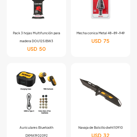
Pack 3 hojas Multifunción para
Mecha conica Metal 48-89-949
USD
75
madera DOU125JBW3
USD
50
Auriculares Bluetooth
Navaja de Bolsillo dwht10910
USD
32
DXMA1902092