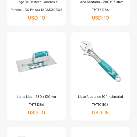
Juego De Destornilladores Y
Llana Dentada – 280 x 130mm
Puntas – 30 Piezas TACSD30306
THTT81286
USD
10
USD
10
Llana Lisa – 280 x 130mm
Llave Ajustable 10″ Industrial
THT81286
THT101106
USD
10
USD
15