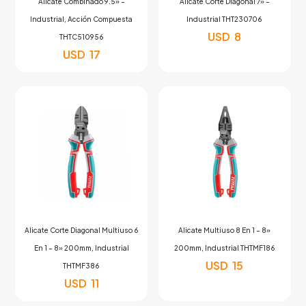
Alicate Combinado 9.5» –
Alicate Corte Diagonal 7» –
Industrial, Acción Compuesta
Industrial THT230706
USD
8
THTC510956
USD
17
Alicate Corte Diagonal Multiuso 6
Alicate Multiuso 8 En 1 – 8»
En 1 – 8» 200mm, Industrial
200mm, Industrial THTMF186
USD
15
THTMF386
USD
11