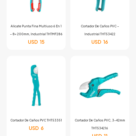
Alicate Punta Fina Multiuso 6 En 1
Cortador De Caños PVC –
– 8» 200mm, Industrial THTMF286
Industrial THT53422
USD
15
USD
16
Cortador De Caños PVC THT53351
Cortador De Caños PVC, 3-42mm
USD
6
THT534216
USD
11