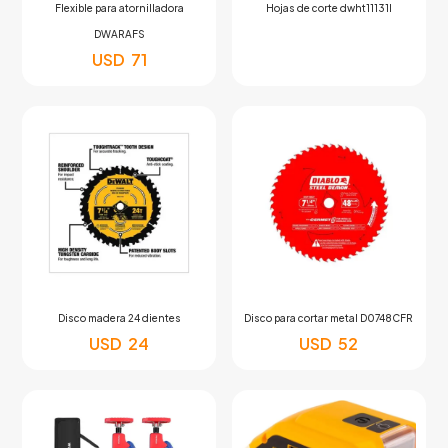
Flexible para atornilladora
Hojas de corte dwht11131l
DWARAFS
USD
71
Disco madera 24 dientes
Disco para cortar metal D0748CFR
USD
24
USD
52