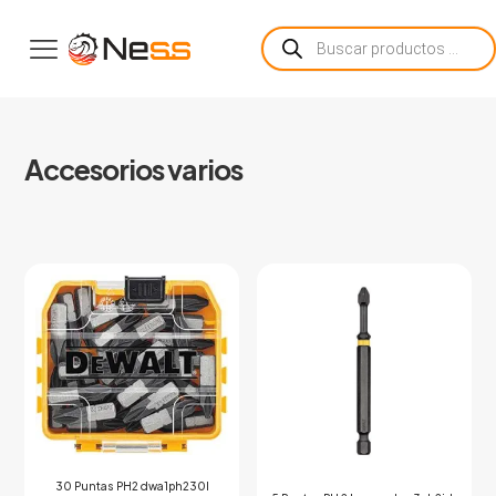
Búsqueda
de
productos
Accesorios varios
30 Puntas PH2 dwa1ph230l