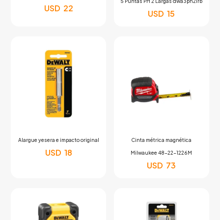
5 Puntas PH 2 Largas dwa3ph2irb
USD
22
USD
15
Alargue yesera e impacto original
Cinta métrica magnética
USD
18
Milwaukee 48-22-1226M
USD
73