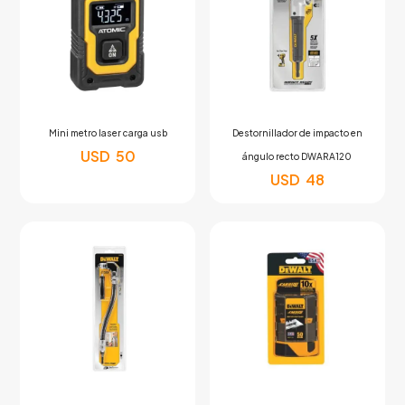
Mini metro laser carga usb
Destornillador de impacto en
USD
50
ángulo recto DWARA120
USD
48