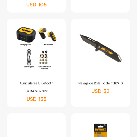
USD
105
Auriculares Bluetooth
Navaja de Bolsillo dwht10910
USD
32
DXMA1902092
USD
135