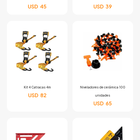
USD
45
USD
39
Kit 4 Catracas 4m
Niveladores de cerámica 100
USD
82
unidades
USD
65