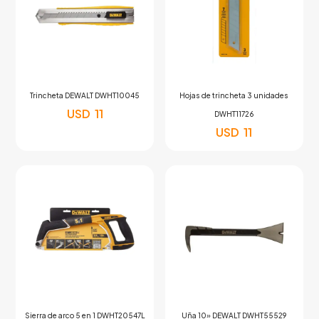
Trincheta DEWALT DWHT10045
Hojas de trincheta 3 unidades
USD
11
DWHT11726
USD
11
Sierra de arco 5 en 1 DWHT20547L
Uña 10» DEWALT DWHT55529