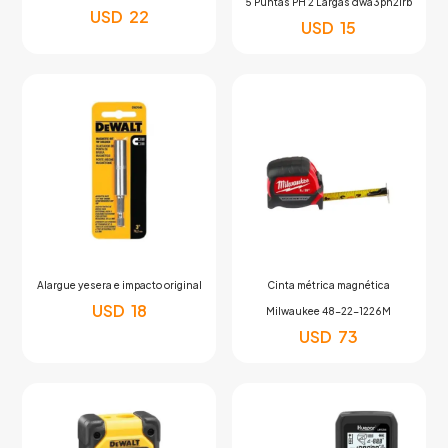
5 Puntas PH 2 Largas dwa3ph2irb
USD
22
USD
15
Alargue yesera e impacto original
Cinta métrica magnética
USD
18
Milwaukee 48-22-1226M
USD
73