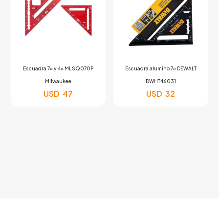
Escuadra 7» y 4» MLSQ070P
Escuadra alumino 7» DEWALT
Milwaukee
DWHT46031
USD
47
USD
32