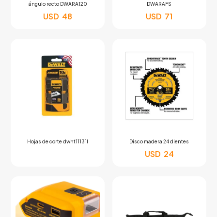
ángulo recto DWARA120
DWARAFS
USD
48
USD
71
Hojas de corte dwht11131l
Disco madera 24 dientes
USD
24