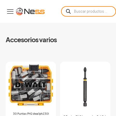
Búsqueda
de
productos
Accesorios varios
30 Puntas PH2 dwa1ph230l