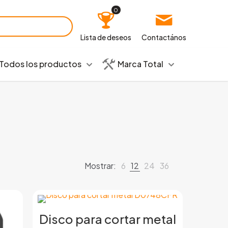
0
Lista de deseos
Contactános
Todos los productos
Marca Total
Mostrar:
6
12
24
36
Disco para cortar metal