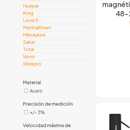
magnéti
Huepar
48-
Kreg
Level 5
Marshalltown
Milwaukee
Saker
Total
Vevor
Workpro
Material
Acero
Precisión de medición
+/- 3%
Velocidad máxima de