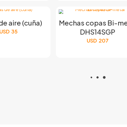
de aire (cuña)
Mechas copas Bi-me
DHS14SGP
USD
35
USD
207