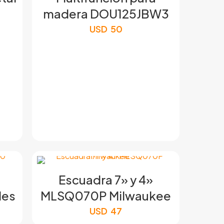
madera DOU125JBW3
USD
50
Escuadra 7» y 4»
des
MLSQ070P Milwaukee
USD
47