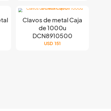
tal
Clavos de metal Caja
de 1000u
DCN8910500
USD
151