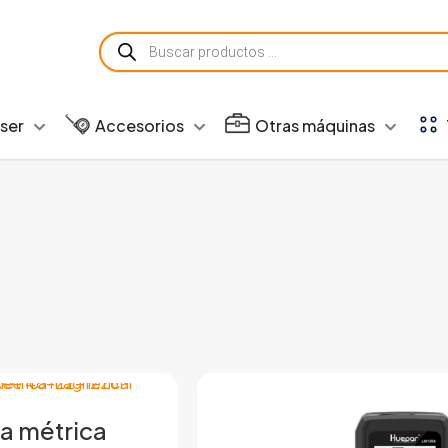
Búsqueda
de
productos
aser
Accesorios
Otras máquinas
ta métrica