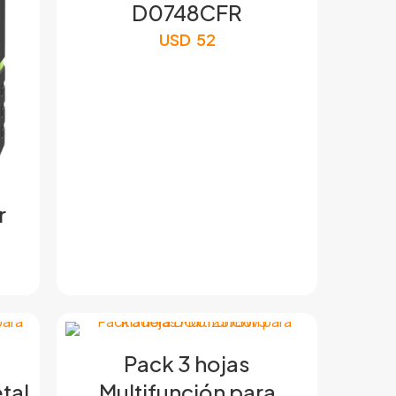
D0748CFR
USD
52
r
Pack 3 hojas
tal
Multifunción para