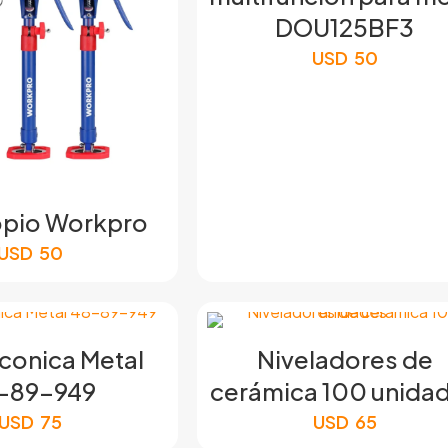
DOU125BF3
USD
50
opio Workpro
USD
50
conica Metal
Niveladores de
-89-949
cerámica 100 unida
USD
75
USD
65