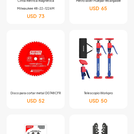
Cinta métrica magnética
Metro laser Huepar recargable
USD
65
Milwaukee 48-22-1226M
USD
73
Disco para cortar metal D0748CFR
Telescopio Workpro
USD
52
USD
50