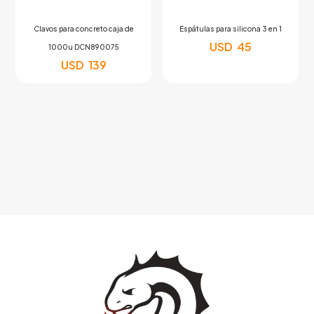
Clavos para concreto caja de
Espátulas para silicona 3 en 1
USD
45
1000u DCN890075
USD
139