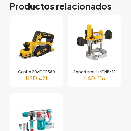
Productos relacionados
Cepillo 20v DCP580
Soporte router DNP612
USD
421
USD
216