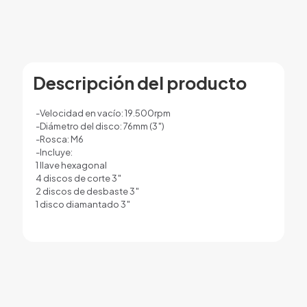
Descripción del producto
-Velocidad en vacío: 19.500rpm
-Diámetro del disco: 76mm (3″)
-Rosca: M6
-Incluye:
1 llave hexagonal
4 discos de corte 3″
2 discos de desbaste 3″
1 disco diamantado 3″