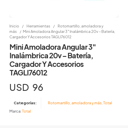
Inicio
/
Herramientas
/
Rotomartillo, amoladora y
más
/
Mini Amoladora Angular 3″ Inalámbrica 20v – Batería,
Cargador Y Accesorios TAGLI76012
Mini Amoladora Angular 3″
Inalámbrica 20v – Batería,
Cargador Y Accesorios
TAGLI76012
USD
96
Categorías:
Rotomartillo, amoladora y más
,
Total
Marca:
Total