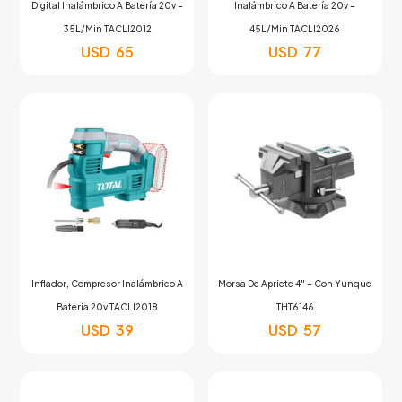
Digital Inalámbrico A Batería 20v –
Inalámbrico A Batería 20v –
35L/Min TACLI2012
45L/Min TACLI2026
USD
65
USD
77
Inflador, Compresor Inalámbrico A
Morsa De Apriete 4″ – Con Yunque
Batería 20v TACLI2018
THT6146
USD
39
USD
57