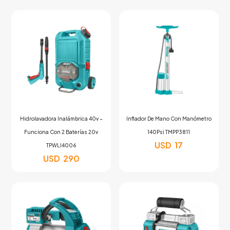
Hidrolavadora Inalámbrica 40v –
Inflador De Mano Con Manómetro
Funciona Con 2 Baterías 20v
140Psi TMPP3811
USD
17
TPWLI4006
USD
290