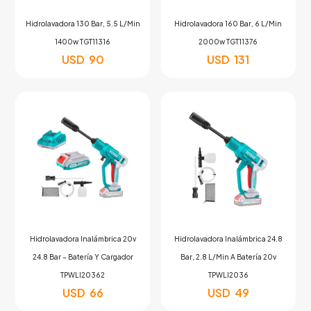
Hidrolavadora 130 Bar, 5.5 L/Min
Hidrolavadora 160 Bar, 6 L/Min
1400w TGT11316
2000w TGT11376
USD
90
USD
131
Hidrolavadora Inalámbrica 20v
Hidrolavadora Inalámbrica 24.8
24.8 Bar – Batería Y Cargador
Bar, 2.8 L/Min A Batería 20v
TPWLI20362
TPWLI2036
USD
66
USD
49