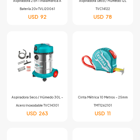
Aspiradora 2 En 1 Inalámbrica A
Aspiradora Seco / Húmedo 12L
Batería 20v TVLI20061
TVC14122
USD
92
USD
78
Aspiradora Seco / Húmedo 30L –
Cinta Métrica 10 Metros – 25mm
Acero Inoxodable TVC14301
TMT1262101
USD
263
USD
11