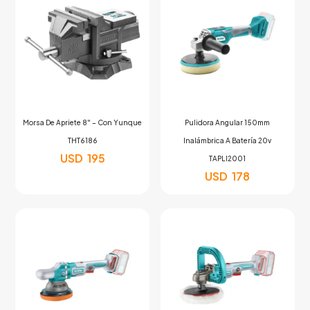
Morsa De Apriete 8″ – Con Yunque
Pulidora Angular 150mm
THT6186
Inalámbrica A Batería 20v
USD
195
TAPLI2001
USD
178