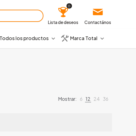
0
Lista de deseos
Contactános
Todos los productos
Marca Total
Mostrar:
6
12
24
36