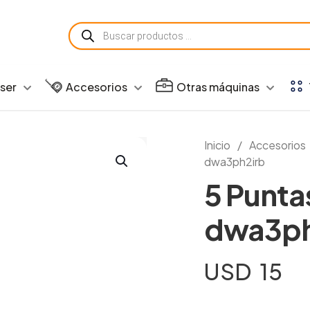
Búsqueda
de
productos
aser
Accesorios
Otras máquinas
Inicio
/
Accesorios
dwa3ph2irb
5 Punta
dwa3ph
USD
15