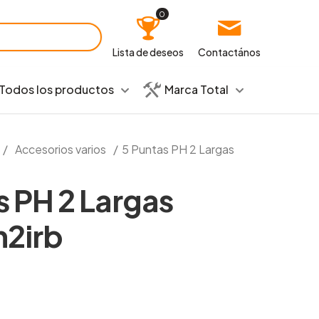
0
Lista de deseos
Contactános
Todos los productos
Marca Total
/
Accesorios varios
/
5 Puntas PH 2 Largas
s PH 2 Largas
2irb