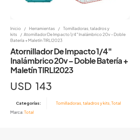
Inicio
/
Herramientas
/
Tornilladoras, taladros y
kits
/
Atornillador De Impacto 1/4″ Inalámbrico 20v – Doble
Batería + Maletín TIRLI2023
Atornillador De Impacto 1/4″
Inalámbrico 20v – Doble Batería +
Maletín TIRLI2023
USD
143
Categorías:
Tornilladoras, taladros y kits
,
Total
Marca:
Total