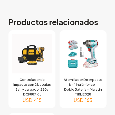
Productos relacionados
Controlador de
Atornillador De Impacto
impacto con 2 baterías
1/4″ Inalámbrico –
2ah y cargador 220v
Doble Batería + Maletín
DCF887 Kit
TIRLI2028
USD
415
USD
165