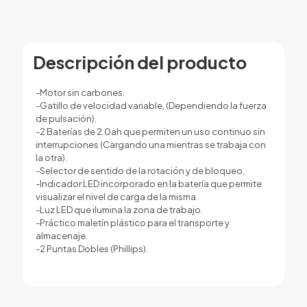
Descripción del producto
-Motor sin carbones.
-Gatillo de velocidad variable, (Dependiendo la fuerza
de pulsación).
-2 Baterías de 2.0ah que permiten un uso continuo sin
interrupciones (Cargando una mientras se trabaja con
la otra).
-Selector de sentido de la rotación y de bloqueo.
-Indicador LED incorporado en la batería que permite
visualizar el nivel de carga de la misma.
-Luz LED que ilumina la zona de trabajo.
-Práctico maletín plástico para el transporte y
almacenaje.
-2 Puntas Dobles (Phillips).