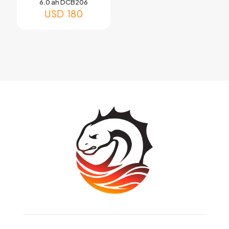
6.0 ah DCB206
USD
180