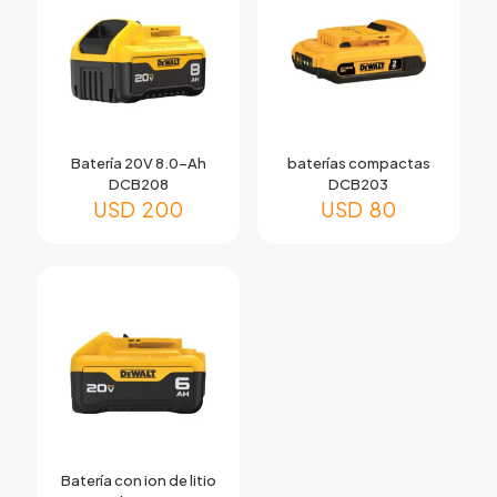
Batería 20V 8.0-Ah
baterías compactas
DCB208
DCB203
USD
200
USD
80
Batería con ion de litio