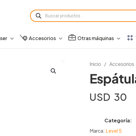
Búsqueda
de
productos
aser
Accesorios
Otras máquinas
Inicio
/
Accesorios
Espátul
USD
30
Categoría:
Marca:
Level 5