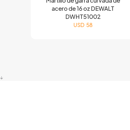
Martillo de garra curvada de
acero de 16 oz DEWALT
DWHT51002
USD
58
↓