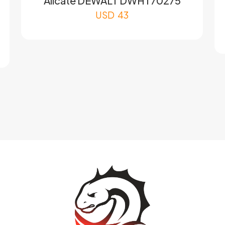
Alicate DEWALT DWHT70275
USD
43