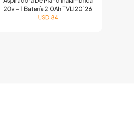
Aspiradora De Mano Inalámbrica
20v – 1 Batería 2.0Ah TVLI20126
USD
84