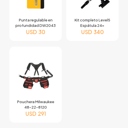
Punta regulable en
Kit completo Level5
profundidad DW2043
Espátula 24»
USD
30
USD
340
Pouchera Milwaukee
48-22-8120
USD
291