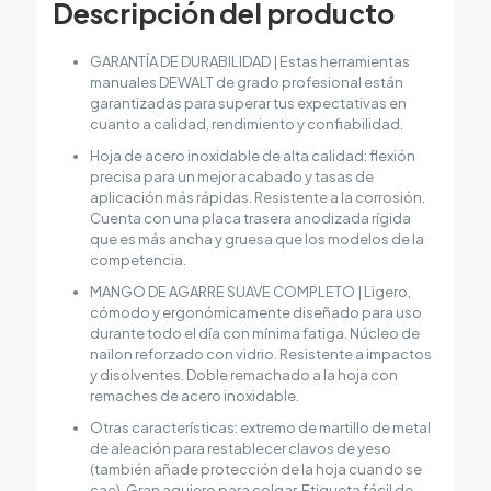
Descripción del producto
GARANTÍA DE DURABILIDAD | Estas herramientas
manuales DEWALT de grado profesional están
garantizadas para superar tus expectativas en
cuanto a calidad, rendimiento y confiabilidad.
Hoja de acero inoxidable de alta calidad: flexión
precisa para un mejor acabado y tasas de
aplicación más rápidas. Resistente a la corrosión.
Cuenta con una placa trasera anodizada rígida
que es más ancha y gruesa que los modelos de la
competencia.
MANGO DE AGARRE SUAVE COMPLETO | Ligero,
cómodo y ergonómicamente diseñado para uso
durante todo el día con mínima fatiga. Núcleo de
nailon reforzado con vidrio. Resistente a impactos
y disolventes. Doble remachado a la hoja con
remaches de acero inoxidable.
Otras características: extremo de martillo de metal
de aleación para restablecer clavos de yeso
(también añade protección de la hoja cuando se
cae). Gran agujero para colgar. Etiqueta fácil de