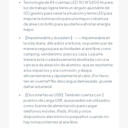
Tecnología de 84 cuentas LED: 90 W 5400 lm para
luz de trabajo ligera tiene un ángulo ajustable de
120 grados para variar la situación y lente LED para
mejorar la iluminación para una mayor cobertura
de área con brillo para ayudarte a ahorrar energía
mejor.
【Impermeable y duradero】—— Impermeable en
la vida diaria, dile adiós a la lluvia, se puede usar de
manera segura para actividades al aire libre como
camping, senderismo, pesca y caza. La parte
trasera está cuidadosamente diseñada con una
carcasa de aleación de aluminio, que es resistente
a los impactos y a la corrosión, y disipa
eficientemente y rápidamente el calor. ¡Por favor,
ten en cuenta!!! No descargue demasiado, ¡puede
dañar la batería!
【Dos interfaces USB】También cuenta con 2
puertos de carga USB, que pueden ser utilizados
como fuente de alimentación para cargar
teléfonos móviles, iPads, iPods y otros
dispositivos electrónicos pequeños cuando no
hay tomacorrientes al aire libre.