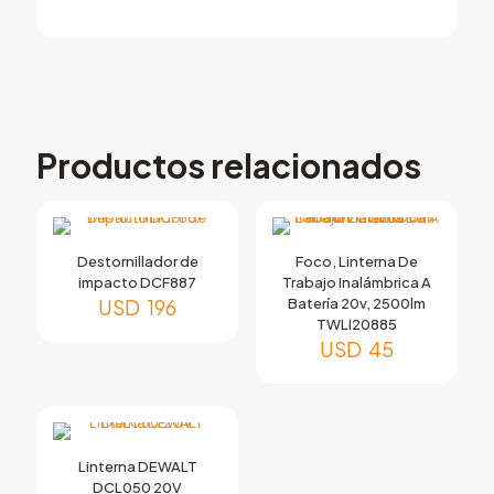
Productos relacionados
Destornillador de
Foco, Linterna De
impacto DCF887
Trabajo Inalámbrica A
USD
196
Batería 20v, 2500lm
TWLI20885
USD
45
Linterna DEWALT
DCL050 20V