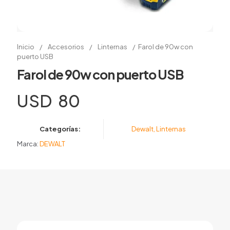
Inicio
/
Accesorios
/
Linternas
/
Farol de 90w con
puerto USB
Farol de 90w con puerto USB
USD
80
Categorías:
Dewalt
,
Linternas
Marca:
DEWALT