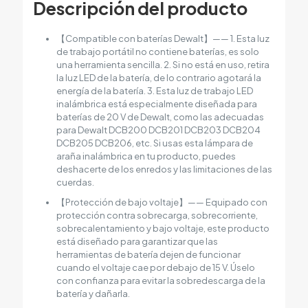
Descripción del producto
【Compatible con baterías Dewalt】—— 1. Esta luz
de trabajo portátil no contiene baterías, es solo
una herramienta sencilla. 2. Si no está en uso, retira
la luz LED de la batería, de lo contrario agotará la
energía de la batería. 3. Esta luz de trabajo LED
inalámbrica está especialmente diseñada para
baterías de 20 V de Dewalt, como las adecuadas
para Dewalt DCB200 DCB201 DCB203 DCB204
DCB205 DCB206, etc. Si usas esta lámpara de
araña inalámbrica en tu producto, puedes
deshacerte de los enredos y las limitaciones de las
cuerdas.
【Protección de bajo voltaje】—— Equipado con
protección contra sobrecarga, sobrecorriente,
sobrecalentamiento y bajo voltaje, este producto
está diseñado para garantizar que las
herramientas de batería dejen de funcionar
cuando el voltaje cae por debajo de 15 V. Úselo
con confianza para evitar la sobredescarga de la
batería y dañarla.