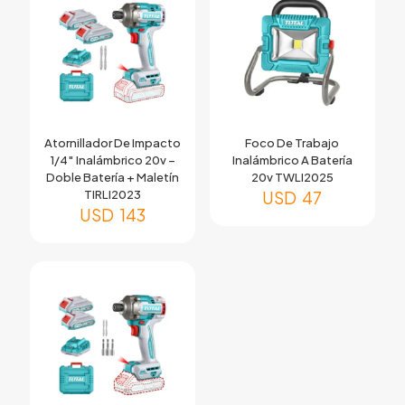
Atornillador De Impacto
Foco De Trabajo
1/4″ Inalámbrico 20v –
Inalámbrico A Batería
Doble Batería + Maletín
20v TWLI2025
TIRLI2023
USD
47
USD
143