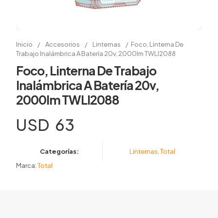
Inicio
/
Accesorios
/
Linternas
/
Foco, Linterna De
Trabajo Inalámbrica A Batería 20v, 2000lm TWLI2088
Foco, Linterna De Trabajo
Inalámbrica A Batería 20v,
2000lm TWLI2088
USD
63
Categorías:
Linternas
,
Total
Marca:
Total