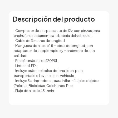
Descripción del producto
-Compresor de aire para auto de 12v, con pinzas para
enchufar directamente a la batería del vehículo.
-Cable de 3 metros de longitud.
-Manguera de aire de 1.5 metros de longitud, con
adaptador de acople rápido y manómetro de alta
calidad.
-Presión máxima de 120PSI.
-Linterna LED.
-Incluye práctico bolso de lona, ideal para
transportarlo o llevarlo en tu vehículo.
-Incluye 3 adaptadores, para inflar múltiples objetos.
(Pelotas, Bicicletas, Colchones, Etc).
-Flujo de aire de 45L/min.