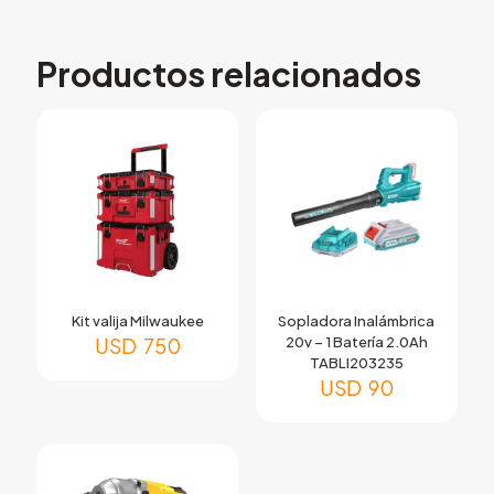
Productos relacionados
Kit valija Milwaukee
Sopladora Inalámbrica
USD
750
20v – 1 Batería 2.0Ah
TABLI203235
USD
90