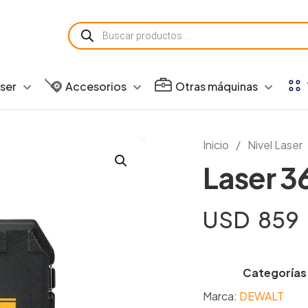
Búsqueda
de
productos
aser
Accesorios
Otras máquinas
Inicio
/
Nivel Laser
Laser 3
USD
859
Categorías
Marca:
DEWALT