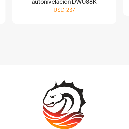
autonivelación DW088K
USD
237