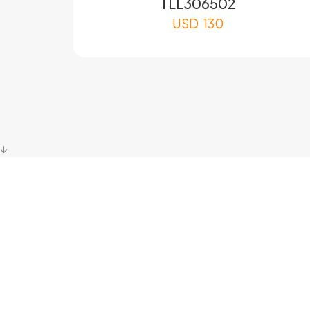
TLL306502
USD
130
↓