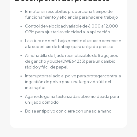
El motor sin escobillas proporciona tiempo de
funcionamiento y eficiencia para hacer el trabajo
Control de velocidad variable de 8.000 a 12.000
OPM para ajustar la velocidad a la aplicación.
La altura de perfil bajo permite al usuario acercarse
a la superficie de trabajo para un lijado preciso.
Almohadilla de lijado reemplazable de 8 agujeros
de gancho y bucle (DWE64233) para un cambio
rápido y fácil de papel.
Interruptor sellado al polvo para proteger contra la
ingestión de polvo para una larga vida útil del
interruptor
Agarre de goma texturizada sobremoldeada para
un lijado cómodo
Bolsa antipolvo con cierre con una sola mano.