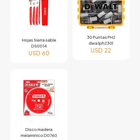
30 Puntas PH2
Hojas Sierra sable
dwa1ph230l
DS0014
USD
22
USD
60
Disco madera
melaminico D0760