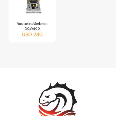
Router inalámbrico
DCW600
USD
280