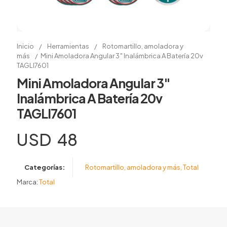
Inicio
/
Herramientas
/
Rotomartillo, amoladora y
más
/
Mini Amoladora Angular 3″ Inalámbrica A Batería 20v
TAGLI7601
Mini Amoladora Angular 3″
Inalámbrica A Batería 20v
TAGLI7601
USD
48
Categorías:
Rotomartillo, amoladora y más
,
Total
Marca:
Total