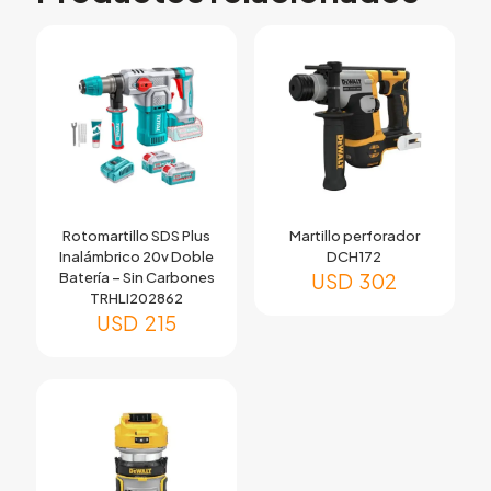
Rotomartillo SDS Plus
Martillo perforador
Inalámbrico 20v Doble
DCH172
Batería – Sin Carbones
USD
302
TRHLI202862
USD
215