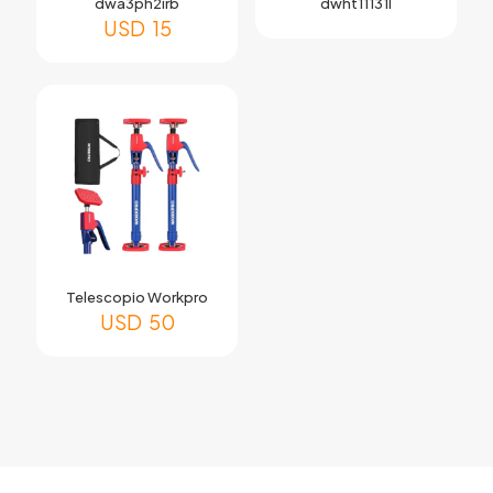
dwa3ph2irb
dwht11131l
USD
15
Telescopio Workpro
USD
50