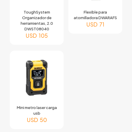
ToughSystem
Flexible para
Organizador de
atornilladora DWARAFS
herramientas, 2.0
USD
71
DWST08040
USD
105
Mini metro laser carga
usb
USD
50