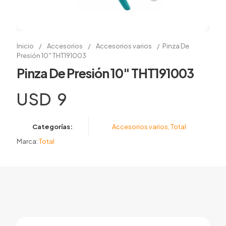
Inicio
/
Accesorios
/
Accesorios varios
/
Pinza De
Presión 10″ THT191003
Pinza De Presión 10″ THT191003
USD
9
Categorías:
Accesorios varios
,
Total
Marca:
Total