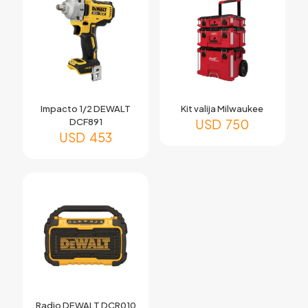
Impacto 1/2 DEWALT
Kit valija Milwaukee
DCF891
USD
750
USD
453
Radio DEWALT DCR010