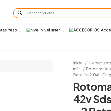
Búsqueda
de
productos
Yeso
Nivel laser
Acce
Inicio
/
Herramient
más
/
Rotomartillo 
Baterías 2.0Ah, Car
Rotomar
42v Sds