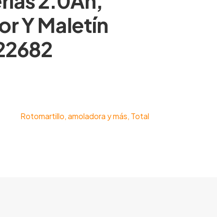
erías 2.0Ah,
r Y Maletín
22682
Rotomartillo, amoladora y más
,
Total