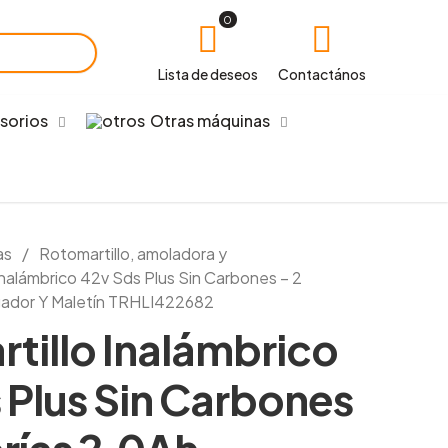
0
Lista de deseos
Contactános
sorios
Otras máquinas
as
/
Rotomartillo, amoladora y
Inalámbrico 42v Sds Plus Sin Carbones – 2
gador Y Maletín TRHLI422682
tillo Inalámbrico
 Plus Sin Carbones