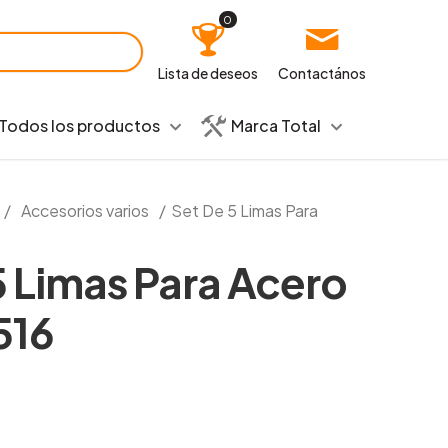
0
Lista de deseos
Contactános
Todos los productos
Marca Total
/
Accesorios varios
/
Set De 5 Limas Para
5 Limas Para Acero
516