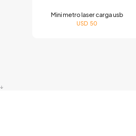
Mini metro laser carga usb
USD
50
↓