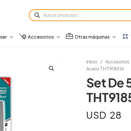
Búsqueda
de
productos
aser
Accesorios
Otras máquinas
Inicio
/
Accesorios
Acero THT918516
Set De 
THT918
USD
28