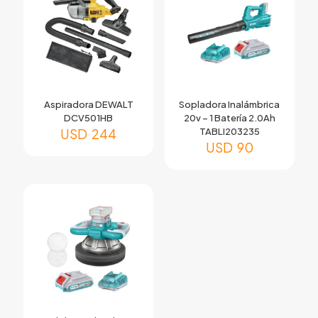
Aspiradora DEWALT
Sopladora Inalámbrica
DCV501HB
20v – 1 Batería 2.0Ah
USD
244
TABLI203235
USD
90