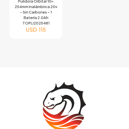
Pulidora Orbital 10»
254mm Inalámbrica 20v
– Sin Carbones – 1
Batería 2.0Ah
TOPLI2025481
USD
115