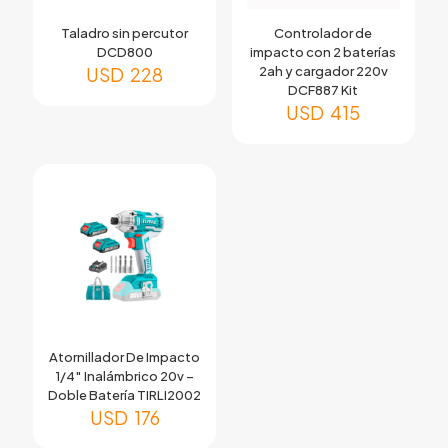
Taladro sin percutor
Controlador de
DCD800
impacto con 2 baterías
USD
228
2ah y cargador 220v
DCF887 Kit
USD
415
Atornillador De Impacto
1/4″ Inalámbrico 20v –
Doble Batería TIRLI2002
USD
176