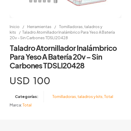
Inicio
/
Herramientas
/
Tornilladoras, taladros y
kits
/
Taladro Atornillador Inalámbrico Para Yeso A Batería
20v – Sin Carbones TDSLI20428
Taladro Atornillador Inalámbrico
Para Yeso A Batería 20v – Sin
Carbones TDSLI20428
USD
100
Categorías:
Tornilladoras, taladros y kits
,
Total
Marca:
Total