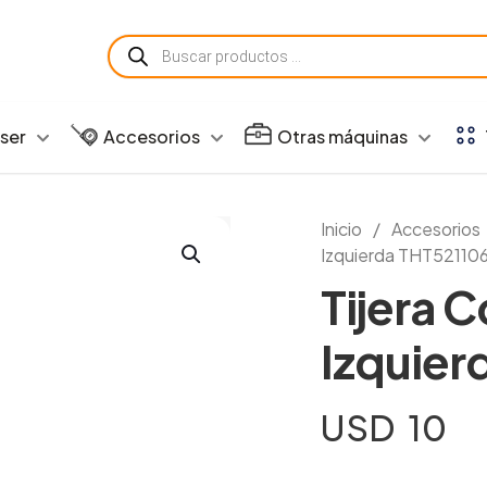
Búsqueda
de
productos
aser
Accesorios
Otras máquinas
Inicio
/
Accesorios
Izquierda THT52110
Tijera 
Izquier
USD
10