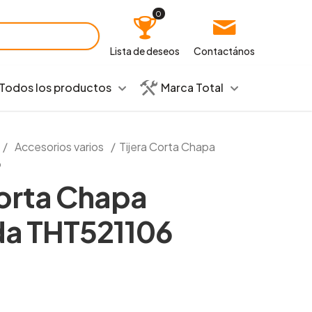
0
Lista de deseos
Contactános
Todos los productos
Marca Total
/
Accesorios varios
/
Tijera Corta Chapa
6
Corta Chapa
da THT521106