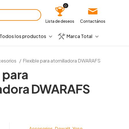
0
Lista de deseos
Contactános
Todos los productos
Marca Total
esorios
/
Flexible para atornilladora DWARAFS
e para
lladora DWARAFS
Accesorios
,
Dewalt
,
Yeso