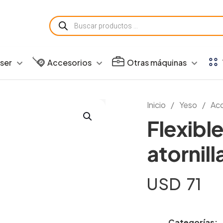
Búsqueda
de
productos
aser
Accesorios
Otras máquinas
Inicio
/
Yeso
/
Acc
Flexibl
atorni
USD
71
Categorías: