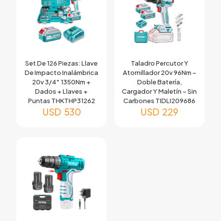
Set De 126 Piezas: Llave
Taladro Percutor Y
De Impacto Inalámbrica
Atornillador 20v 96Nm –
20v 3/4″ 1350Nm +
Doble Batería,
Dados + Llaves +
Cargador Y Maletín – Sin
Puntas THKTHP31262
Carbones TIDLI209686
USD
530
USD
229