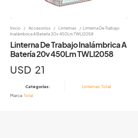
Inicio
/
Accesorios
/
Linternas
/
Linterna De Trabajo
Inalámbrica A Batería 20v 450Lm TWLI2058
Linterna De Trabajo Inalámbrica A
Batería 20v 450Lm TWLI2058
USD
21
Categorías:
Linternas
,
Total
Marca:
Total