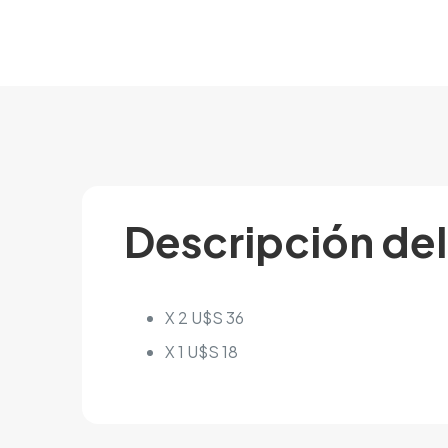
Descripción de
X 2 U$S 36
X 1 U$S 18