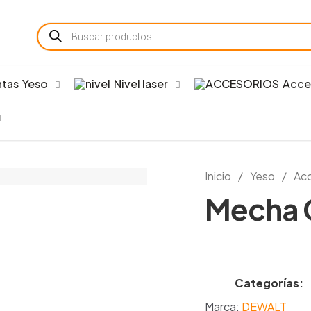
Búsqueda
de
productos
Yeso
Nivel laser
Acce
Inicio
/
Yeso
/
Acc
Mecha 
Categorías:
Marca:
DEWALT