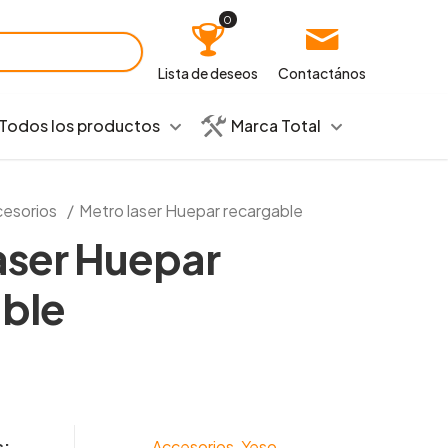
0
Lista de deseos
Contactános
Todos los productos
Marca Total
esorios
/
Metro laser Huepar recargable
aser Huepar
ble
s:
Accesorios
,
Yeso