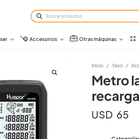
Búsqueda
de
productos
aser
Accesorios
Otras máquinas
Inicio
/
Yeso
/
Acc
Metro l
recarga
USD
65
Categoría