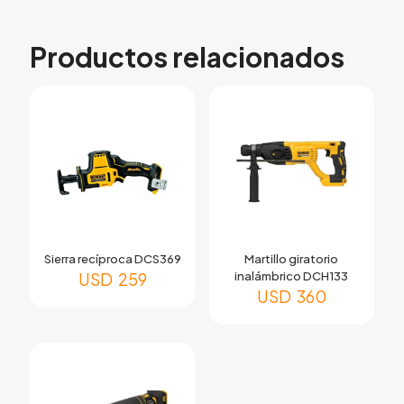
Productos relacionados
Sierra recíproca DCS369
Martillo giratorio
USD
259
inalámbrico DCH133
USD
360