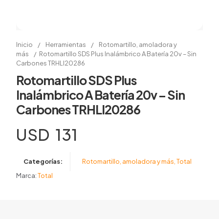
Inicio
/
Herramientas
/
Rotomartillo, amoladora y
más
/
Rotomartillo SDS Plus Inalámbrico A Batería 20v – Sin
Carbones TRHLI20286
Rotomartillo SDS Plus
Inalámbrico A Batería 20v – Sin
Carbones TRHLI20286
USD
131
Categorías:
Rotomartillo, amoladora y más
,
Total
Marca:
Total