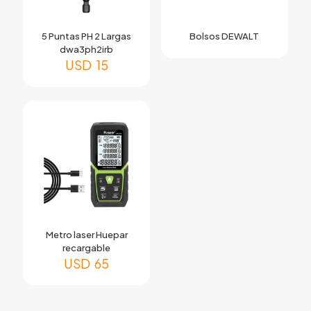
5 Puntas PH 2 Largas
Bolsos DEWALT
dwa3ph2irb
USD
15
Metro laser Huepar
recargable
USD
65