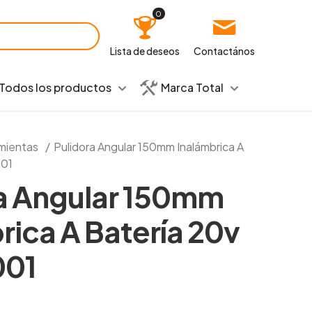
0
Lista de deseos
Contactános
Todos los productos
Marca Total
mientas
/
Pulidora Angular 150mm Inalámbrica A
001
a Angular 150mm
rica A Batería 20v
001