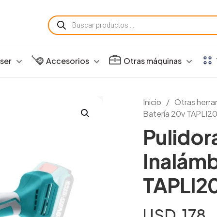
Búsqueda
de
productos
aser
Accesorios
Otras máquinas
Inicio
/
Otras herra
Batería 20v TAPLI2
Pulidor
Inalámb
TAPLI2
USD
178