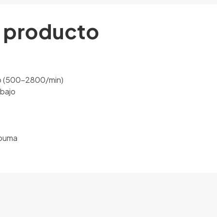
l producto
ico (500-2800/min)
abajo
spuma